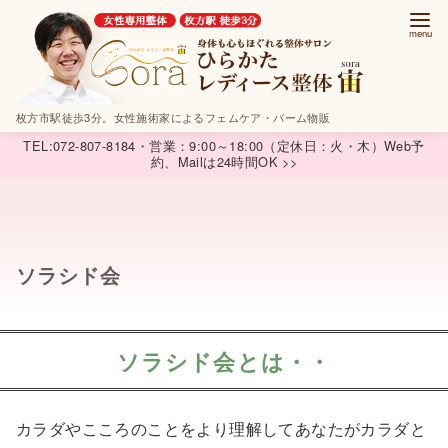
コ
ン
テ
ン
ツ
枚方市駅徒歩3分。女性施術家によるフェムケア・バーム物販
へ
TEL:072-807-8184・営業：9:00～18:00（定休日：火・木）Web予
約、Mailは24時間OK >>
移
動
ソラシド会
ソラシド会とは・・
カラダやこころのことをより理解してあなたがカラダと