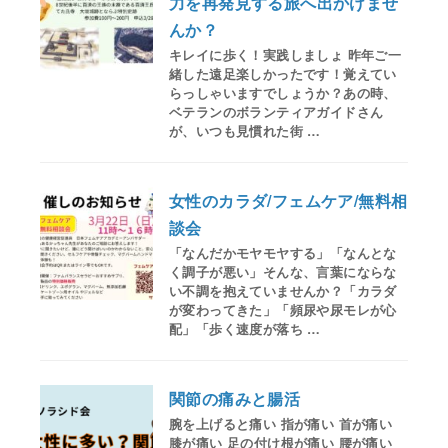
力を再発見する旅へ出かけませ
んか？
キレイに歩く！実践しましょ 昨年ご一
緒した遠足楽しかったです！覚えてい
らっしゃいますでしょうか？あの時、
ベテランのボランティアガイドさん
が、いつも見慣れた街 …
女性のカラダ/フェムケア/無料相
談会
「なんだかモヤモヤする」「なんとな
く調子が悪い」そんな、言葉にならな
い不調を抱えていませんか？「カラダ
が変わってきた」「頻尿や尿モレが心
配」「歩く速度が落ち …
関節の痛みと腸活
腕を上げると痛い 指が痛い 首が痛い
膝が痛い 足の付け根が痛い 腰が痛い