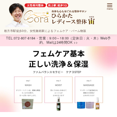
コ
ン
テ
ン
ツ
枚方市駅徒歩3分。女性施術家によるフェムケア・バーム物販
へ
TEL:072-807-8184・営業：9:00～18:00（定休日：火・木）Web予
約、Mailは24時間OK >>
移
動